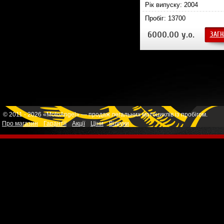
Рік випуску: 2004
Пробіг: 13700
6000.00 у.о.
ЗАГН
© 2011 - 2026 «MotoAngel» — продаж легальних мотоциклів із пробігом.
Про магазин
Гарантії
Акції
Ціни
Відгуки