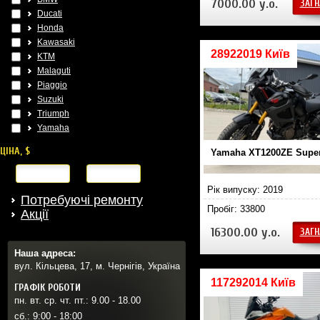
7000.00 у.о.
ЗАГН
Ducati
Honda
Kawasaki
28922019 Київ
KTM
Malaguti
Piaggio
Suzuki
Triumph
Yamaha
ЦІНА, $
Yamaha XT1200ZE Super
від
до
Рік випуску: 2019
Потребуючі ремонту
Пробіг: 33800
Акції
16300.00 у.о.
ЗАГН
Наша адреса:
вул. Кільцева, 17, м. Чернігів, Україна
117292014 Київ
ГРАФІК РОБОТИ
пн. вт. ср. чт. пт.: 9.00 - 18.00
сб.: 9:00 - 18:00