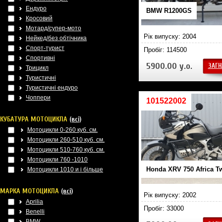
Ендуро
BMW R1200GS
Кросовий
Мотард/супер-мото
Рік випуску: 2004
Нейкед/без обтічника
Спорт-турист
Пробіг: 114500
Спортивні
5900.00 у.о.
ЗАГН
Трицикл
Туристичні
Туристичні ендуро
Чоппери
101522002
КУБАТУРА МОТОЦИКЛА
(всі)
Мотоцикли 0-260 куб. см.
Мотоцикли 260-510 куб. см.
Мотоцикли 510-760 куб. см.
Мотоцикли 760 -1010
Honda XRV 750 Africa T
Мотоцикли 1010 и і більше
МАРКА МОТОЦИКЛА
(всі)
Рік випуску: 2002
Aprilia
Пробіг: 33000
Benelli
BMW