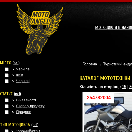
МОТОЦИКЛИ В НАЯВ
МІСТО
(всі)
Головна
→ Туристичні енд
Чернігів
Київ
КАТАЛОГ МОТОТЕХНІКИ
Чернівці
Кількість на сторінці:
15
|
3
СТАТУС
(всі)
254782004
В наявності
Скоро у продажу
Продано
ТИП МОТОЦИКЛА
(всі)
Дорожній/стріт