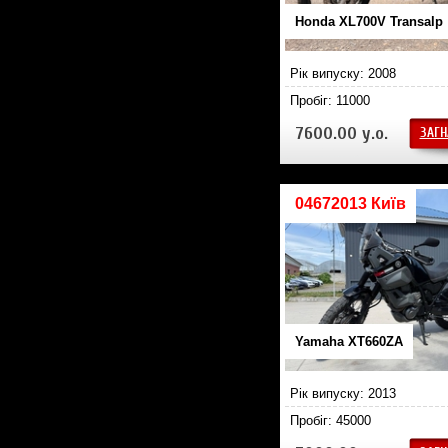
Honda XL700V Transalp
Рік випуску: 2008
Пробіг: 11000
7600.00 у.о.
ЗАГН
04672013 Київ
Yamaha XT660ZA
Рік випуску: 2013
Пробіг: 45000