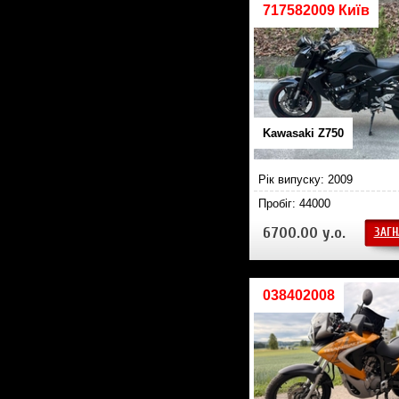
717582009 Київ
Kawasaki Z750
Рік випуску: 2009
Пробіг: 44000
6700.00 у.о.
ЗАГН
038402008