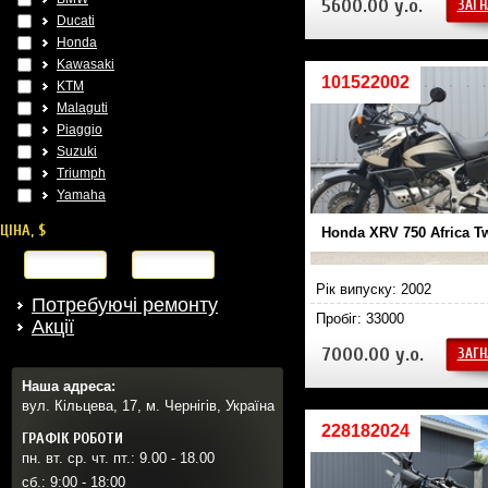
5600.00 у.о.
ЗАГН
Ducati
Honda
Kawasaki
101522002
KTM
Malaguti
Piaggio
Suzuki
Triumph
Yamaha
ЦІНА, $
Honda XRV 750 Africa T
від
до
Рік випуску: 2002
Потребуючі ремонту
Пробіг: 33000
Акції
7000.00 у.о.
ЗАГН
Наша адреса:
вул. Кільцева, 17, м. Чернігів, Україна
228182024
ГРАФІК РОБОТИ
пн. вт. ср. чт. пт.: 9.00 - 18.00
сб.: 9:00 - 18:00