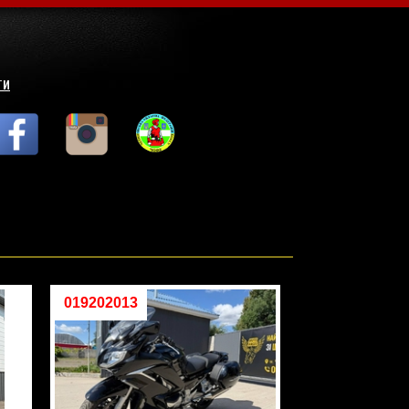
ТИ
019202013