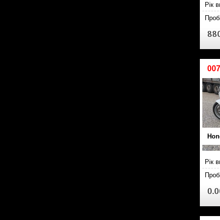
Рік 
Проб
880
00
Hon
Рік в
Проб
0.0