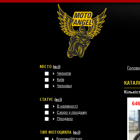
МІСТО
(всі)
Голов
Чернігів
Київ
КАТАЛ
Чернівці
Кількіст
СТАТУС
(всі)
64
В наявності
Скоро у продажу
Продано
ТИП МОТОЦИКЛА
(всі)
Дорожній/стріт