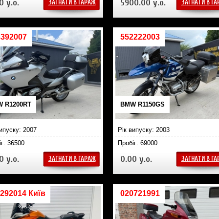
0 у.о.
5900.00 у.о.
ЗАГНАТИ В ГАРАЖ
ЗАГНАТИ В Г
3392007
552222003
 R1200RT
BMW R1150GS
випуску: 2007
Рік випуску: 2003
іг: 36500
Пробіг: 69000
0 у.о.
0.00 у.о.
ЗАГНАТИ В ГАРАЖ
ЗАГНАТИ В Г
292014 Київ
020721991