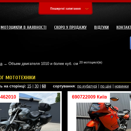
Поширені запитання
МОТОЦИКЛИ В НАЯВНОСТІ
СКОРО У ПРОДАЖУ
ВІДГУКИ
КОНТАК
20 мотоцикл(ів)
на
→ Объем двигателя 1010 и более куб. см
ОГ МОТОТЕХНІКИ
ь на сторінці:
15
|
30
|
60
сортування
:
по кубатурі
|
по ціні
|
новинки
6462010
690722009 Київ