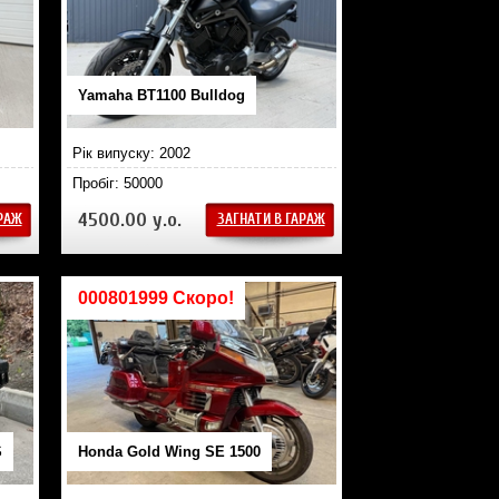
Yamaha BT1100 Bulldog
Рік випуску: 2002
Пробіг: 50000
4500.00 у.о.
АРАЖ
ЗАГНАТИ В ГАРАЖ
000801999 Скоро!
S
Honda Gold Wing SE 1500