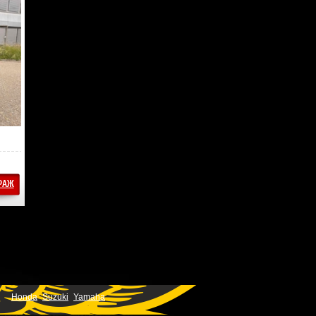
АРАЖ
Honda
Suzuki
Yamaha