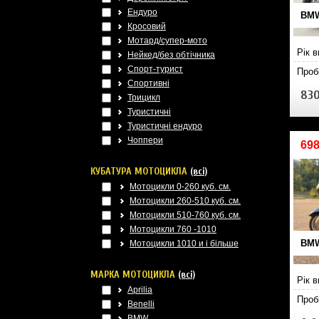
Ендуро
BMW
Кросовий
Мотард/супер-мото
Рік 
Нейкед/без обтічника
Спорт-турист
Проб
Спортивні
830
Трицикл
Туристичні
Туристичні ендуро
Чоппери
69
КУБАТУРА МОТОЦИКЛА
(всі)
Мотоцикли 0-260 куб. см.
Мотоцикли 260-510 куб. см.
Мотоцикли 510-760 куб. см.
Мотоцикли 760 -1010
BMW
Мотоцикли 1010 и і більше
МАРКА МОТОЦИКЛА
(всі)
Рік 
Aprilia
Проб
Benelli
BMW