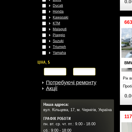
0.0
Ducati
Honda
Kawasaki
66
KTM
Malaguti
Piaggio
Suzuki
Triumph
Yamaha
ЦІНА, $
BMW
від
до
Рік 
Потребуючі ремонту
Проб
Акції
0.0
Наша адреса:
вул. Кільцева, 17, м. Чернігів, Україна
117
ГРАФІК РОБОТИ
пн. вт. ср. чт. пт.: 9.00 - 18.00
сб.: 9:00 - 18:00