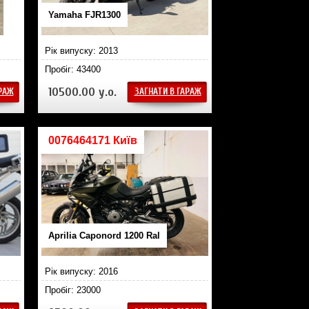
Yamaha FJR1300
Рік випуску: 2013
Пробіг: 43400
10500.00 у.о.
АРАЖ
ЗАГНАТИ В ГАРАЖ
0076464171 Київ
Aprilia Caponord 1200 Ral
Рік випуску: 2016
Пробіг: 23000