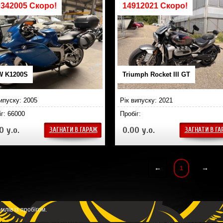
0342005 Скоро!
14912021 Скоро!
 K1200S
Triumph Rocket III GT
випуску: 2005
Рік випуску: 2021
іг: 66000
Пробіг:
0 у.о.
0.00 у.о.
ЗАГНАТИ В ГАРАЖ
ЗАГНАТИ В Г
←
→
1
лів із пробігом.