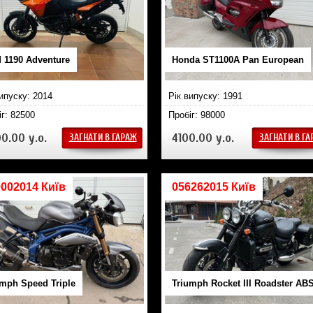
 1190 Adventure
Honda ST1100A Pan European
випуску: 2014
Рік випуску: 1991
іг: 82500
Пробіг: 98000
0.00 у.о.
4100.00 у.о.
ЗАГНАТИ В ГАРАЖ
ЗАГНАТИ В Г
002014 Київ
056262015 Київ
umph Speed Triple
Triumph Rocket III Roadster AB