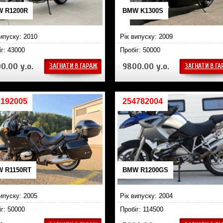
 R1200R
BMW K1300S
випуску: 2010
Рік випуску: 2009
іг: 43000
Пробіг: 50000
0.00 у.о.
9800.00 у.о.
ЗАГНАТИ В ГАРАЖ
ЗАГНАТИ В Г
8192005
254782004
 R1150RT
BMW R1200GS
випуску: 2005
Рік випуску: 2004
іг: 50000
Пробіг: 114500