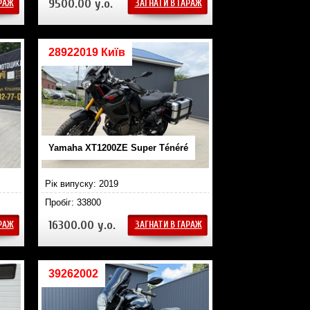
9500.00 у.о.
АРАЖ
ЗАГНАТИ В ГАРАЖ
28922019 Київ
Yamaha XT1200ZE Super Ténéré
Рік випуску: 2019
Пробіг: 33800
16300.00 у.о.
АРАЖ
ЗАГНАТИ В ГАРАЖ
39262002