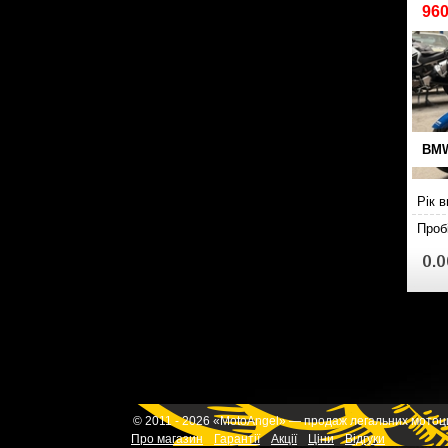
96
BMW
Рік 
Проб
0.0
© 2011 - 2026 «MotoAngel» — продаж легальних мотоцик
Про магазин
Гарантії
Акції
Ціни
Відгуки