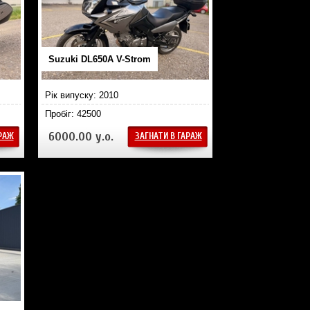
Suzuki DL650A V-Strom
Рік випуску: 2010
Пробіг: 42500
6000.00 у.о.
АРАЖ
ЗАГНАТИ В ГАРАЖ