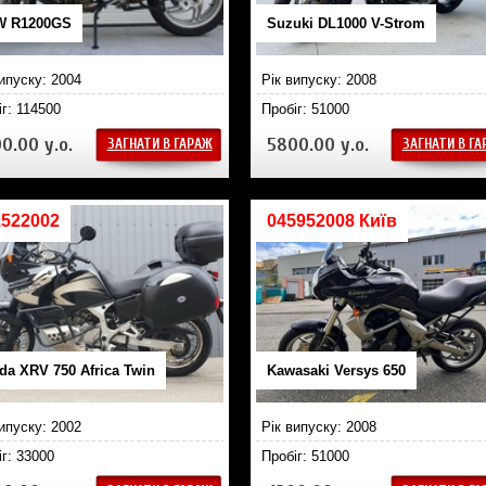
 R1200GS
Suzuki DL1000 V-Strom
випуску: 2004
Рік випуску: 2008
іг: 114500
Пробіг: 51000
0.00 у.о.
5800.00 у.о.
ЗАГНАТИ В ГАРАЖ
ЗАГНАТИ В Г
1522002
045952008 Київ
da XRV 750 Africa Twin
Kawasaki Versys 650
випуску: 2002
Рік випуску: 2008
іг: 33000
Пробіг: 51000