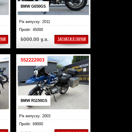
BMW G650GS
Рік випуску: 2011
Пробіг: 45000
6000.00 у.о.
АРАЖ
ЗАГНАТИ В ГАРАЖ
552222003
BMW R1150GS
Рік випуску: 2003
Пробіг: 69000