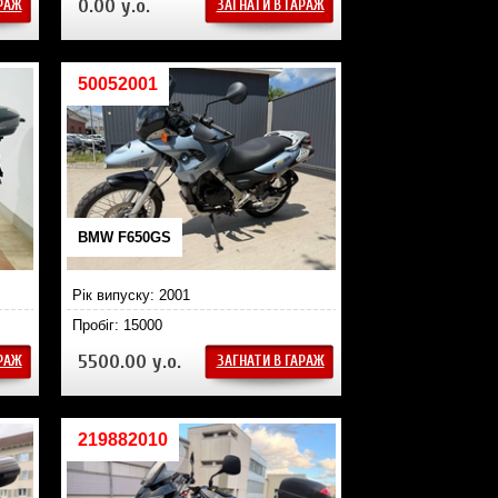
0.00 у.о.
АРАЖ
ЗАГНАТИ В ГАРАЖ
50052001
BMW F650GS
Рік випуску: 2001
Пробіг: 15000
5500.00 у.о.
АРАЖ
ЗАГНАТИ В ГАРАЖ
219882010