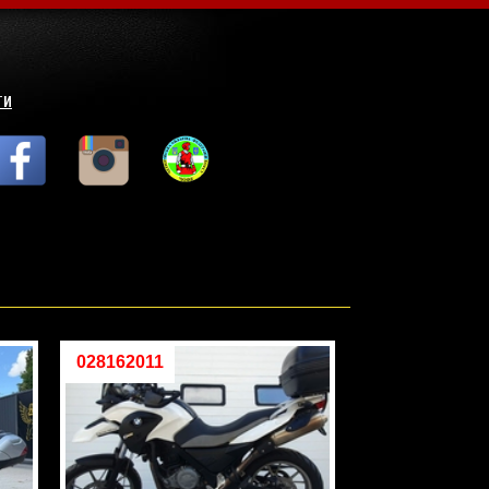
ТИ
028162011