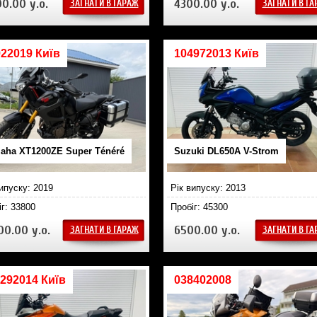
0.00 у.о.
4300.00 у.о.
ЗАГНАТИ В ГАРАЖ
ЗАГНАТИ В Г
22019 Київ
104972013 Київ
aha XT1200ZE Super Ténéré
Suzuki DL650A V-Strom
випуску: 2019
Рік випуску: 2013
іг: 33800
Пробіг: 45300
00.00 у.о.
6500.00 у.о.
ЗАГНАТИ В ГАРАЖ
ЗАГНАТИ В Г
292014 Київ
038402008