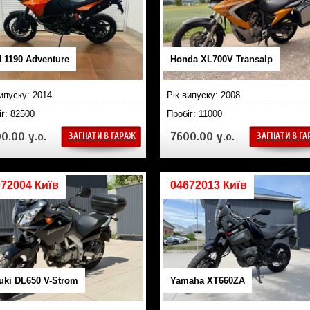
 1190 Adventure
Honda XL700V Transalp
випуску: 2014
Рік випуску: 2008
іг: 82500
Пробіг: 11000
0.00 у.о.
7600.00 у.о.
ЗАГНАТИ В ГАРАЖ
ЗАГНАТИ В Г
72004 Київ
04672013 Київ
uki DL650 V-Strom
Yamaha XT660ZA