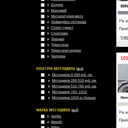
Ендуро
BMW
Кросовий
Мотард/супер-мото
Рік 
Нейкед/без обтічника
Спорт-турист
Проб
Спортивні
590
Трицикл
Туристичні
Туристичні ендуро
Чоппери
10
КУБАТУРА МОТОЦИКЛА
(всі)
Мотоцикли 0-260 куб. см.
Мотоцикли 260-510 куб. см.
Мотоцикли 510-760 куб. см.
Мотоцикли 760 -1010
Hon
Мотоцикли 1010 и і більше
МАРКА МОТОЦИКЛА
(всі)
Рік 
Aprilia
Проб
Benelli
BMW