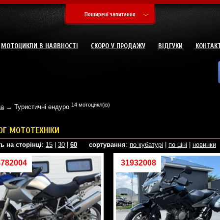
Поширені запитання
МОТОЦИКЛИ В НАЯВНОСТІ
СКОРО У ПРОДАЖУ
ВІДГУКИ
КОНТАК
14 мотоцикл(ів)
на
→ Туристичні ендуро
ОГ МОТОТЕХНІКИ
ь на сторінці:
15
|
30
|
60
сортування
:
по кубатурі
|
по ціні
|
новинки
4782004
31932008