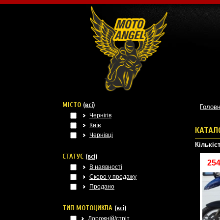
МІСТО
(всі)
Голов
Чернігів
Київ
КАТАЛ
Чернівці
Кількіст
СТАТУС
(всі)
25
В наявності
Скоро у продажу
Продано
ТИП МОТОЦИКЛА
(всі)
Дорожній/стріт