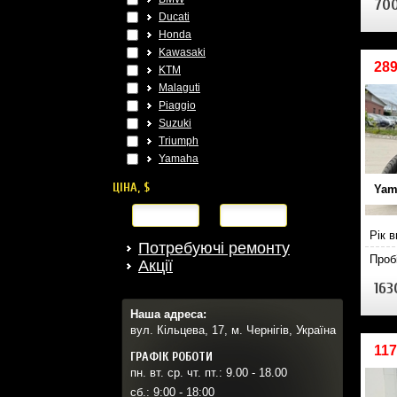
700
Ducati
Honda
Kawasaki
289
KTM
Malaguti
Piaggio
Suzuki
Triumph
Yamaha
ЦІНА, $
Yam
від
до
Рік 
Потребуючі ремонту
Проб
Акції
163
Наша адреса:
вул. Кільцева, 17, м. Чернігів, Україна
117
ГРАФІК РОБОТИ
пн. вт. ср. чт. пт.: 9.00 - 18.00
сб.: 9:00 - 18:00