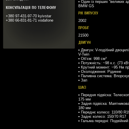
•
Один із перших “великих ад
BMW GS
КОНСУЛЬТАЦІЯ ПО ТЕЛЕФОНУ
РІК ВИПУСКУ
+380 97-431-97-70 kyivstar
+380 66-831-81-71 vodafone
2002
ПРОБІГ
21500
ДВИГУН
• Двигун: V-подібний двоцил
V-Twin
• Об’єм: 998 см³
• Потужність: ~98 к.с. (73 кВ
• Крутний момент: ~95 Нм пр
• Охолодження: Рідинне
• Паливна система: Впорскув
• Зап
ШАСІ
• Передня підвіска: Телеско
175 мм
• Задня підвіска: Маятников
180 мм
• Переднє колесо: 110/80 R1
• Заднє колесо: 150/70 R17
• Гальма передні: Подвійний