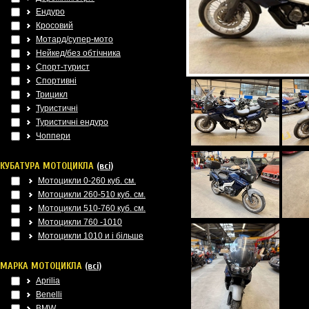
Ендуро
Кросовий
Мотард/супер-мото
Нейкед/без обтічника
Спорт-турист
Спортивні
Трицикл
Туристичні
Туристичні ендуро
Чоппери
КУБАТУРА МОТОЦИКЛА
(всі)
Мотоцикли 0-260 куб. см.
Мотоцикли 260-510 куб. см.
Мотоцикли 510-760 куб. см.
Мотоцикли 760 -1010
Мотоцикли 1010 и і більше
МАРКА МОТОЦИКЛА
(всі)
Aprilia
Benelli
BMW