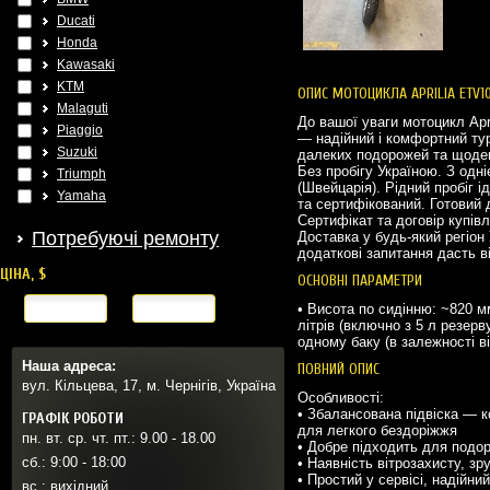
Ducati
Honda
Kawasaki
KTM
ОПИС МОТОЦИКЛА APRILIA ETV1
Malaguti
До вашої уваги мотоцикл Apr
Piaggio
— надійний і комфортний ту
Suzuki
далеких подорожей та щоден
Без пробігу Україною. З одні
Triumph
(Швейцарія). Рідний пробіг 
Yamaha
та сертифікований. Готовий 
Сертифікат та договір купівл
Потребуючі ремонту
Доставка у будь-який регіон 
додаткові запитання дасть в
ЦІНА, $
ОСНОВНІ ПАРАМЕТРИ
від
до
• Висота по сидінню: ~820 мм
літрів (включно з 5 л резерв
одному баку (в залежності в
Наша адреса:
ПОВНИЙ ОПИС
вул. Кільцева, 17, м. Чернігів, Україна
Особливості:
•
Збалансована підвіска — к
ГРАФІК РОБОТИ
для легкого бездоріжжя
пн. вт. ср. чт. пт.: 9.00 - 18.00
•
Добре підходить для подор
сб.: 9:00 - 18:00
•
Наявність вітрозахисту, зр
•
Простий у сервісі, надійни
вс.: вихідний