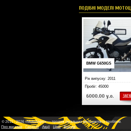
ПОДІБНІ МОДЕЛІ МОТОЦ
BMW G650GS
Рік випуску: 2011
Пробіг: 45000
6000.00 у.о.
ЗАГН
© 2011 - 2026 «MotoAngel» — продаж легальних мотоциклів із пробігом.
Про магазин
Гарантії
Акції
Ціни
Відгуки