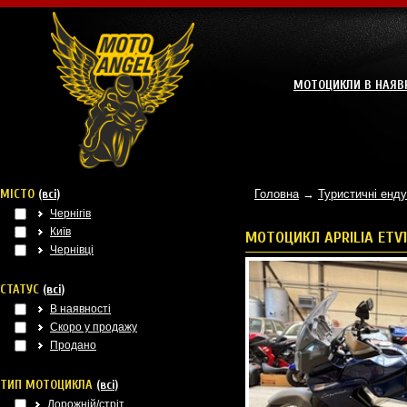
МОТОЦИКЛИ В НАЯВ
МІСТО
(всі)
Головна
→
Туристичні енд
Чернігів
Київ
МОТОЦИКЛ APRILIA ETV
Чернівці
СТАТУС
(всі)
В наявності
Скоро у продажу
Продано
ТИП МОТОЦИКЛА
(всі)
Дорожній/стріт