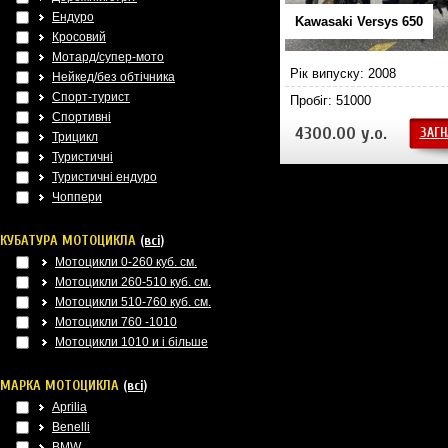
Ендуро
Kawasaki Versys 650
Кросовий
Мотард/супер-мото
Рік випуску: 2008
Нейкед/без обтічника
Спорт-турист
Пробіг: 51000
Спортивні
4300.00 у.о.
ЗАГН
Трицикл
Туристичні
Туристичні ендуро
Чоппери
КУБАТУРА МОТОЦИКЛА
(всі)
Мотоцикли 0-260 куб. см.
Мотоцикли 260-510 куб. см.
Мотоцикли 510-760 куб. см.
Мотоцикли 760 -1010
Мотоцикли 1010 и і більше
МАРКА МОТОЦИКЛА
(всі)
Aprilia
Benelli
BMW