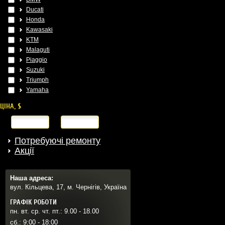
Ducati
Honda
Kawasaki
KTM
Malaguti
Piaggio
Suzuki
Triumph
Yamaha
ЦІНА, $
від
до
Потребуючі ремонту
Акції
Наша адреса:
вул. Кільцева, 17, м. Чернігів, Україна
ГРАФІК РОБОТИ
пн. вт. ср. чт. пт.: 9.00 - 18.00
сб.: 9:00 - 18:00