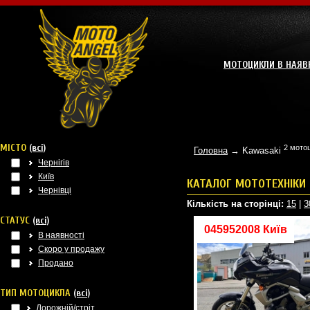
МОТОЦИКЛИ В НАЯВ
МІСТО
(всі)
2 мотоц
Головна
→ Kawasaki
Чернігів
Київ
КАТАЛОГ МОТОТЕХНІКИ
Чернівці
Кількість на сторінці:
15
|
3
СТАТУС
(всі)
045952008 Київ
В наявності
Скоро у продажу
Продано
ТИП МОТОЦИКЛА
(всі)
Дорожній/стріт