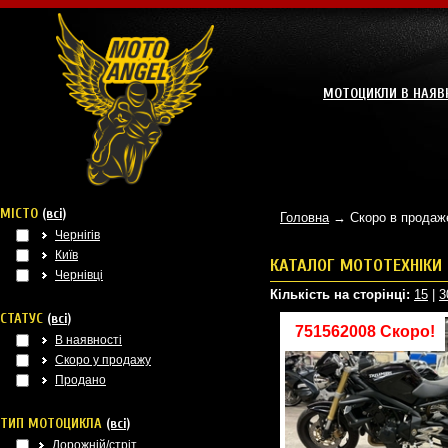
МОТОЦИКЛИ В НАЯВ
МІСТО
(всі)
Головна
→ Скоро в прода
Чернігів
Київ
КАТАЛОГ МОТОТЕХНІКИ
Чернівці
Кількість на сторінці:
15
|
3
СТАТУС
(всі)
751562008 Скоро!
В наявності
Скоро у продажу
Продано
ТИП МОТОЦИКЛА
(всі)
Дорожній/стріт