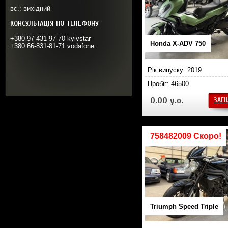
вс.: вихідний
КОНСУЛЬТАЦІЯ ПО ТЕЛЕФОНУ
+380 97-431-97-70 kyivstar
Honda X-ADV 750
+380 66-831-81-71 vodafone
Рік випуску: 2019
Пробіг: 46500
0.00 у.о.
ЗАГН
758482009 Скоро!
Triumph Speed Triple