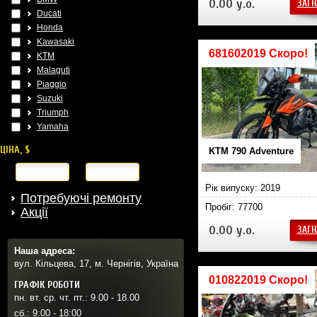
0.00 у.о.
ЗАГН
Ducati
Honda
Kawasaki
681602019 Скоро!
KTM
Malaguti
Piaggio
Suzuki
Triumph
Yamaha
ЦІНА, $
KTM 790 Adventure
від
до
Рік випуску: 2019
Потребуючі ремонту
Пробіг: 77700
Акції
0.00 у.о.
ЗАГН
Наша адреса:
вул. Кільцева, 17, м. Чернігів, Україна
010822019 Скоро!
ГРАФІК РОБОТИ
пн. вт. ср. чт. пт.: 9.00 - 18.00
сб.: 9:00 - 18:00