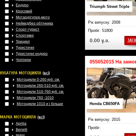
Ендуро
Triumph Street Triple
Кросовий
Мотард/супер-мото
Рік випуску: 2008
Нейкед/без обтічника
Спорт-турист
Пробіг: 51800
Спортивні
0.00 у.о.
ЗАГН
Трицикл
Туристичні
Туристичні ендуро
Чоппери
055052015 На замо
КУБАТУРА МОТОЦИКЛА
(всі)
Мотоцикли 0-260 куб. см.
Мотоцикли 260-510 куб. см.
Мотоцикли 510-760 куб. см.
Мотоцикли 760 -1010
Honda CB650FA
Мотоцикли 1010 и і більше
МАРКА МОТОЦИКЛА
(всі)
Рік випуску: 2015
Aprilia
Пробіг:
Benelli
BMW