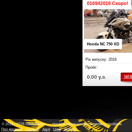
016942016 Скоро!
Honda NC 750 XD
Рік випуску: 2016
Пробіг:
0.00 у.о.
ЗАГН
© 2011 - 2026 «MotoAngel» — продаж легальних мотоциклів із пробігом.
Про магазин
Гарантії
Акції
Ціни
Відгуки