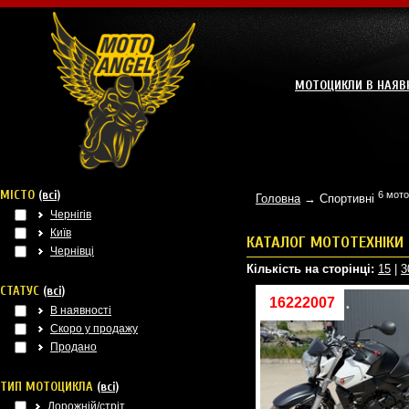
МОТОЦИКЛИ В НАЯВ
МІСТО
(всі)
6 мото
Головна
→ Спортивні
Чернігів
Київ
КАТАЛОГ МОТОТЕХНІКИ
Чернівці
Кількість на сторінці:
15
|
3
СТАТУС
(всі)
16222007
В наявності
Скоро у продажу
Продано
ТИП МОТОЦИКЛА
(всі)
Дорожній/стріт