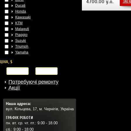
4700.00 у.о.
ЗАГН
Ducati
Honda
Kawasaki
KTM
Malaguti
Piaggio
Suzuki
Triumph
Yamaha
ЦІНА, $
від
до
Потребуючі ремонту
Акції
Наша адреса:
вул. Кільцева, 17, м. Чернігів, Україна
ГРАФІК РОБОТИ
пн. вт. ср. чт. пт.: 9.00 - 18.00
сб.: 9:00 - 18:00