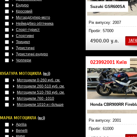
Ендуро
Suzuki GSR600SA
Кросовий
Мотард/супер-мото
Рік випуску: 2007
Нейкед/без обтічника
Спорт-турист
Пробіг: 57000
Спортивні
4900.00 у.о.
ЗАГН
Трицикл
Туристичні
Туристичні ендуро
Чоппери
023992001 Київ
КУБАТУРА МОТОЦИКЛА
(всі)
Мотоцикли 0-260 куб. см.
Мотоцикли 260-510 куб. см.
Мотоцикли 510-760 куб. см.
Мотоцикли 760 -1010
Honda CBR900RR Firebl
Мотоцикли 1010 и і більше
МАРКА МОТОЦИКЛА
(всі)
Рік випуску: 2001
Aprilia
Пробіг: 61000
Benelli
BMW