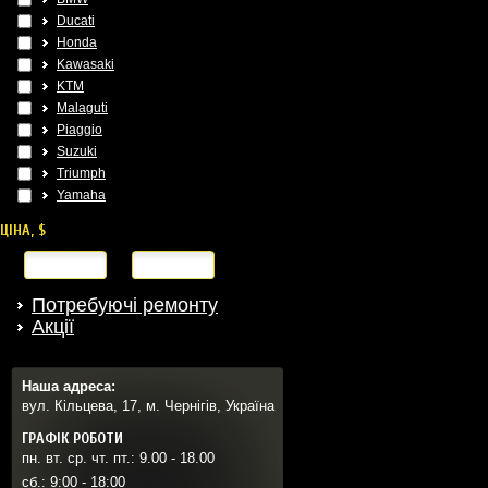
Ducati
Honda
Kawasaki
KTM
Malaguti
Piaggio
Suzuki
Triumph
Yamaha
ЦІНА, $
від
до
Потребуючі ремонту
Акції
Наша адреса:
вул. Кільцева, 17, м. Чернігів, Україна
ГРАФІК РОБОТИ
пн. вт. ср. чт. пт.: 9.00 - 18.00
сб.: 9:00 - 18:00