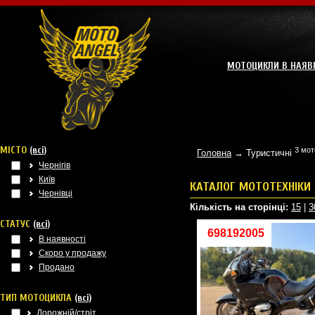
МОТОЦИКЛИ В НАЯВ
МІСТО
(всі)
3 мот
Головна
→ Туристичні
Чернігів
Київ
КАТАЛОГ МОТОТЕХНІКИ
Чернівці
Кількість на сторінці:
15
|
3
СТАТУС
(всі)
698192005
В наявності
Скоро у продажу
Продано
ТИП МОТОЦИКЛА
(всі)
Дорожній/стріт