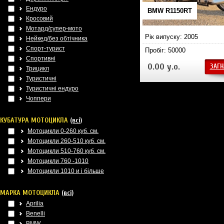
Ендуро
BMW R1150RT
Кросовий
Мотард/супер-мото
Рік випуску: 2005
Нейкед/без обтічника
Спорт-турист
Пробіг: 50000
Спортивні
0.00 у.о.
ЗАГН
Трицикл
Туристичні
Туристичні ендуро
Чоппери
КУБАТУРА МОТОЦИКЛА
(всі)
Мотоцикли 0-260 куб. см.
Мотоцикли 260-510 куб. см.
Мотоцикли 510-760 куб. см.
Мотоцикли 760 -1010
Мотоцикли 1010 и і більше
МАРКА МОТОЦИКЛА
(всі)
Aprilia
Benelli
BMW