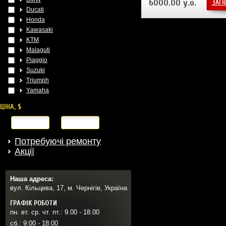
6000.00 у.о.
ЗАГН
Ducati
Honda
Kawasaki
KTM
Malaguti
Piaggio
Suzuki
Triumph
Yamaha
ЦІНА, $
від
до
Потребуючі ремонту
Акції
Наша адреса:
вул. Кільцева, 17, м. Чернігів, Україна
ГРАФІК РОБОТИ
пн. вт. ср. чт. пт.: 9.00 - 18.00
сб.: 9:00 - 18:00