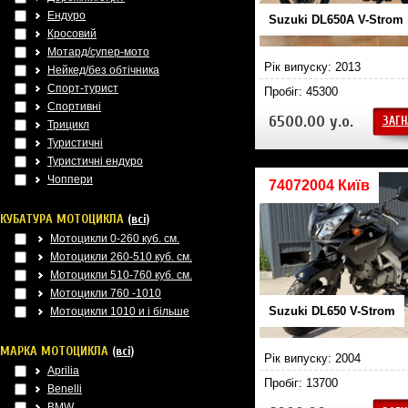
Ендуро
Suzuki DL650A V-Strom
Кросовий
Мотард/супер-мото
Рік випуску: 2013
Нейкед/без обтічника
Спорт-турист
Пробіг: 45300
Спортивні
6500.00 у.о.
ЗАГН
Трицикл
Туристичні
Туристичні ендуро
Чоппери
74072004 Київ
КУБАТУРА МОТОЦИКЛА
(всі)
Мотоцикли 0-260 куб. см.
Мотоцикли 260-510 куб. см.
Мотоцикли 510-760 куб. см.
Мотоцикли 760 -1010
Suzuki DL650 V-Strom
Мотоцикли 1010 и і більше
МАРКА МОТОЦИКЛА
(всі)
Рік випуску: 2004
Aprilia
Пробіг: 13700
Benelli
BMW