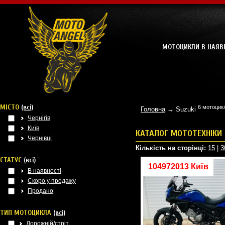
МОТОЦИКЛИ В НАЯВ
МІСТО
(всі)
6 мотоцикл
Головна
→ Suzuki
Чернігів
Київ
КАТАЛОГ МОТОТЕХНІКИ
Чернівці
Кількість на сторінці:
15
|
3
СТАТУС
(всі)
104972013 Київ
В наявності
Скоро у продажу
Продано
ТИП МОТОЦИКЛА
(всі)
Дорожній/стріт